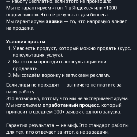
— Работу бесплатно, если этого не произошло
Мы не гарантируем «топ-1 в Яндексе» или «1000
ВАШ БИЗНЕС ПОЛУЧАЕТ
подписчиков». Это не результат для бизнеса.
Мы гарантируем
заявки
— то, что напрямую влияет
ЗАЯВКИ
УЖЕ В ПЕРВУЮ
на продажи.
НЕДЕЛЮ
Условия просты
Изучим ваш продукт и аудиторию
1
У вас есть продукт, который можно продать (курс,
консультация, услуга).
Вы готовы проводить консультации или
Создадим рабочую воронку
2
продавать.
Мы создаём воронку и запускаем рекламу.
Покажем положительный результат
3
Если лиды не приходят — вы ничего не платите за
нашу работу.
Это возможно, потому что мы не экспериментируем.
Мы используем
отработанный процесс
, который
приносит в среднем 300+ заявок с одного запуска.
+7
Гарантия результата — не миф. Это стандарт работы
для тех, кто отвечает за итог, а не за задачи.
Начать анализ бизнеса