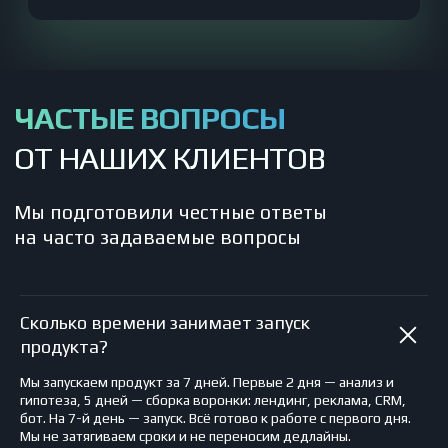
Бесплатный аудит
Контактная информация
Почему мы
Контактный телефон
+7 (910) 007-83-00
Расчёт стоимости
Наша почта
Преимущества
nordly.ru@yandex.ru
Наши клиенты
Главный офис
Отзывы
г. Нижний Новгород, ул.
Карла Маркса, д. 44Б
Команда
Реквизиты компании
Частые вопросы
Политика конфиденциальности
Блог и новости
Пользовательское соглашение
Результаты кейсов получены в конкретных условиях и не являются
гарантией аналогичного эффекта.
Эффективность зависит от продукта, бюджета, ниши и других факторов.
Сколько времени занимает запуск
продукта?
© «Nordly» 2025 г. Все права защищены. Копирование и
использование информации с сайта без согласия
владельца запрещено и преследуется по закону
Мы запускаем продукт за 7 дней. Первые 2 дня — анализ и
Компания "Meta", признана экстремистской и запрещена в РФ
гипотеза, 5 дней — сборка воронки: лендинг, реклама, CRM,
бот. На 7-й день — запуск. Всё готово к работе с первого дня.
Мы не затягиваем сроки и не переносим дедлайны.