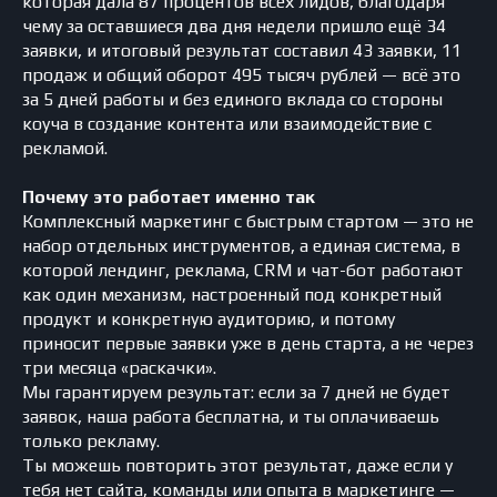
ЗАЯВКИ
УЖЕ В ПЕРВУЮ
которая дала 87 процентов всех лидов, благодаря
чему за оставшиеся два дня недели пришло ещё 34
НЕДЕЛЮ
заявки, и итоговый результат составил 43 заявки, 11
продаж и общий оборот 495 тысяч рублей — всё это
Изучим ваш продукт и аудиторию
1
за 5 дней работы и без единого вклада со стороны
коуча в создание контента или взаимодействие с
Создадим рабочую воронку
2
рекламой.
Почему это работает именно так
Покажем положительный результат
3
Комплексный маркетинг с быстрым стартом — это не
набор отдельных инструментов, а единая система, в
которой лендинг, реклама, CRM и чат-бот работают
как один механизм, настроенный под конкретный
продукт и конкретную аудиторию, и потому
+7
приносит первые заявки уже в день старта, а не через
три месяца «раскачки».
Мы гарантируем результат: если за 7 дней не будет
Начать анализ бизнеса
заявок, наша работа бесплатна, и ты оплачиваешь
только рекламу.
Нажимая на кнопку, вы соглашаетесь с политикой конфиденциальности
Ты можешь повторить этот результат, даже если у
тебя нет сайта, команды или опыта в маркетинге —