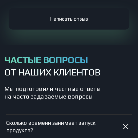
Наша почта
Преимущества
nordly.ru@yandex.ru
Наши клиенты
Главный офис
Отзывы
г. Нижний Новгород, ул.
Карла Маркса, д. 44Б
Команда
Реквизиты компании
Частые вопросы
Политика конфиденциальности
Блог и новости
Пользовательское соглашение
Результаты кейсов получены в конкретных условиях и не являются
гарантией аналогичного эффекта.
Эффективность зависит от продукта, бюджета, ниши и других факторов.
© «Nordly» 2025 г. Все права защищены. Копирование и
использование информации с сайта без согласия
владельца запрещено и преследуется по закону
Компания "Meta", признана экстремистской и запрещена в РФ
Сколько времени занимает запуск
продукта?